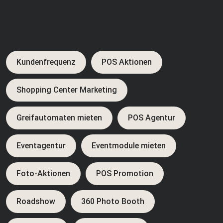
Kundenfrequenz
POS Aktionen
Shopping Center Marketing
Greifautomaten mieten
POS Agentur
Eventagentur
Eventmodule mieten
Foto-Aktionen
POS Promotion
Roadshow
360 Photo Booth