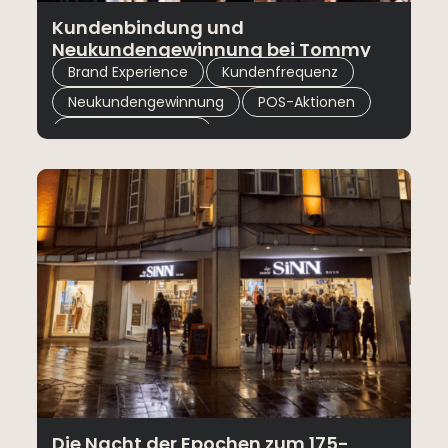
Kundenbindung und
Neukundengewinnung bei Tommy
,
,
Hilfiger stärken.
Brand Experience
Kundenfrequenz
,
,
Neukundengewinnung
POS-Aktionen
Umsatzsteigerung
Die Nacht der Epochen zum 175-