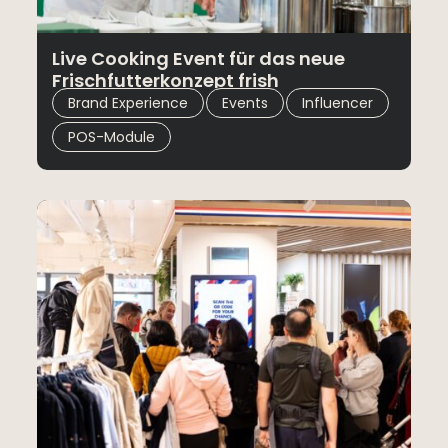
Live Cooking Event für das neue
Frischfutterkonzept frish
,
,
,
Brand Experience
Events
Influencer
POS-Module