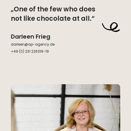
„One of the few who does
not like chocolate at all.“
Darleen Frieg
darleen@ap-agency.de
+49 (0) 231 226139-19