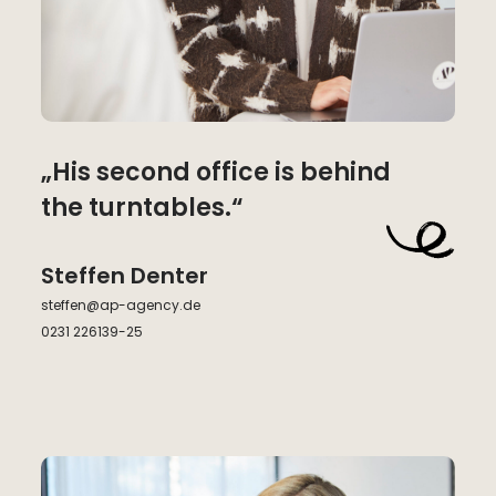
„His second office is behind
the turntables.“
Steffen Denter
steffen@ap-agency.de
0231 226139-25