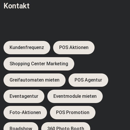
Kontakt
Kundenfrequenz
POS Aktionen
Shopping Center Marketing
Greifautomaten mieten
POS Agentur
Eventagentur
Eventmodule mieten
Foto-Aktionen
POS Promotion
Roadshow
360 Photo Booth