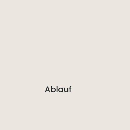
Ablauf