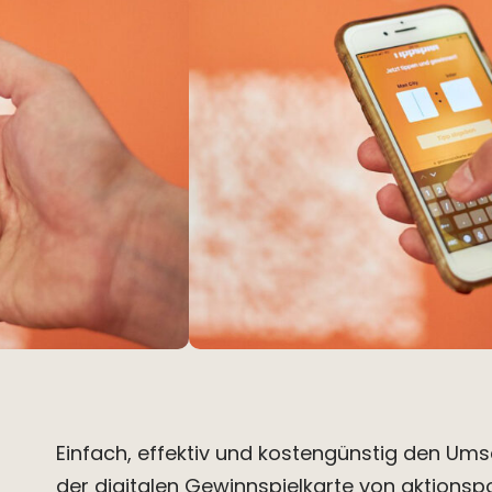
Einfach, effektiv und kostengünstig den Umsa
der digitalen Gewinnspielkarte von aktionspo