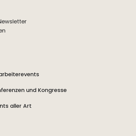
Newsletter
en
arbeiterevents
ferenzen und Kongresse
nts aller Art