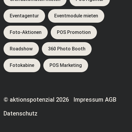
Eventagentur
Eventmodule mieten
Foto-Aktionen
POS Promotion
Roadshow
360 Photo Booth
Fotokabine
POS Marketing
© aktionspotenzial 2026
Impressum
AGB
Datenschutz