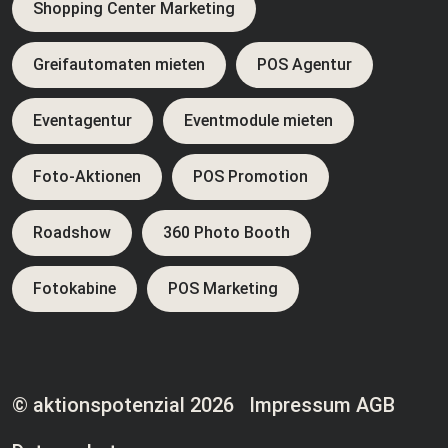
Shopping Center Marketing
Greifautomaten mieten
POS Agentur
Eventagentur
Eventmodule mieten
Foto-Aktionen
POS Promotion
Roadshow
360 Photo Booth
Fotokabine
POS Marketing
© aktionspotenzial 2026
Impressum
AGB