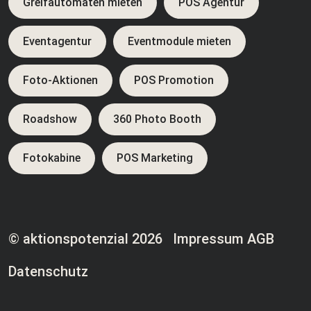
Greifautomaten mieten
POS Agentur
Eventagentur
Eventmodule mieten
Foto-Aktionen
POS Promotion
Roadshow
360 Photo Booth
Fotokabine
POS Marketing
© aktionspotenzial 2026
Impressum
AGB
Datenschutz