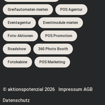
Greifautomaten mieten
POS Agentur
Eventagentur
Eventmodule mieten
Foto-Aktionen
POS Promotion
Roadshow
360 Photo Booth
Fotokabine
POS Marketing
© aktionspotenzial 2026
Impressum
AGB
Datenschutz